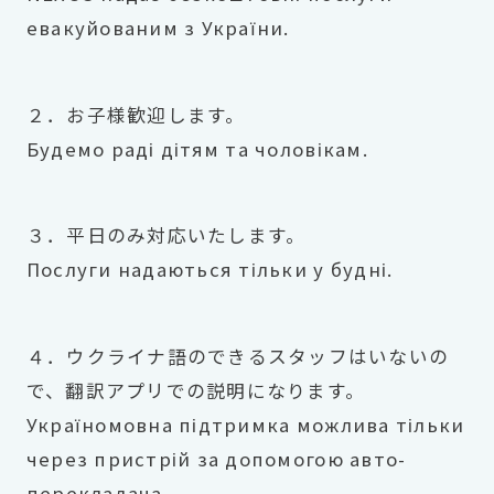
евакуйованим з України.
２．お子様歓迎します。
Будемо раді дітям та чоловікам.
３．平日のみ対応いたします。
Послуги надаються тільки у будні.
４．ウクライナ語のできるスタッフはいないの
で、翻訳アプリでの説明になります。
Україномовна підтримка можлива тільки
через пристрій за допомогою авто-
перекладача.