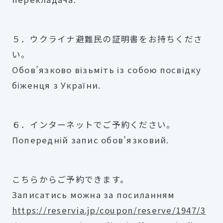
５．ウクライナ避難民の証明書をお持ちくださ
い。
Обов’язково візьміть із собою посвідку
біженця з України.
６．インターネットでご予約ください。
Попередній запис обов’язковий.
こちらからご予約できます。
Записатись можна за посиланням
https://reservia.jp/coupon/reserve/1947/3