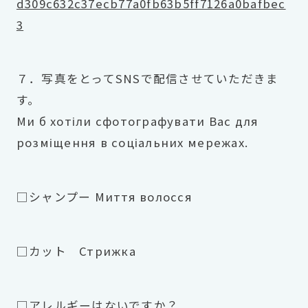
d309c632c37ecb77a0fb63b5ff7126a0bafbec
3
７．写真をとってSNSで配信させていただきま
す。
Ми б хотіли сфотографувати Вас для
розміщення в соціальних мережах.
□シャンプー Миття волосся
□カット Стрижка
□アレルギーはないですか？