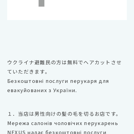
ウクライナ避難民の方は無料でヘアカットさせ
ていただきます。
Безкоштовні послуги перукаря для
евакуйованих з України.
１．当店は男性向けの髪の毛を切るお店です。
Мережа салонів чоловічих перукарень
NEXUS надає безкоштовні послуги