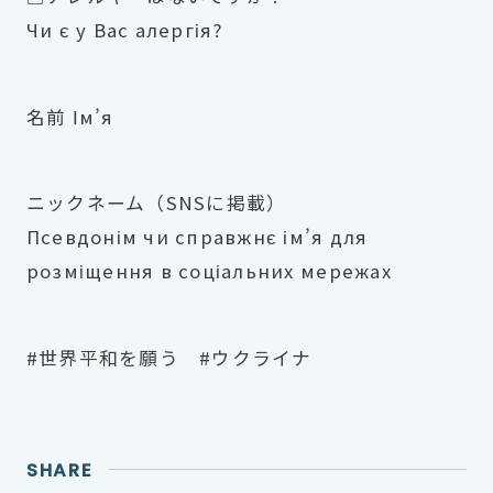
Чи є у Вас алергія?
名前 Ім’я
ニックネーム（SNSに掲載）
Псевдонім чи справжнє ім’я для
розміщення в соціальних мережах
#世界平和を願う #ウクライナ
SHARE