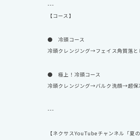
---
【コース】
● 冷頭コース
冷頭クレンジング→フェイス角質落と
● 極上！冷頭コース
冷頭クレンジング→バルク洗顔→超保
---
【ネクサスYouTubeチャンネル「