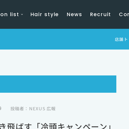
on list
Hair style
News
Recruit
Co
店舗ト
9
投稿者：NEXUS 広報
き飛ばす「冷頭キャンペーン」