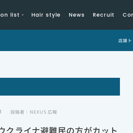
on list
Hair style
News
Recruit
Co
店舗ト
1
投稿者：NEXUS 広報
ウクライナ避難民の方がカット