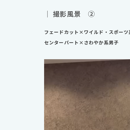
｜ 撮影風景 ②
フェードカット×ワイルド・スポーツ
センターパート×さわやか系男子
動
画
プ
レ
ー
ヤ
ー