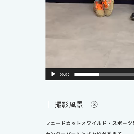
00:00
｜ 撮影風景 ③
フェードカット×ワイルド・スポーツ
センターパート×さわやか系男子