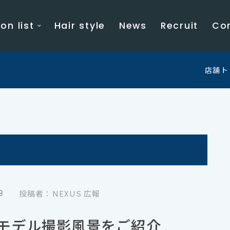
on list
Hair style
News
Recruit
Co
店舗ト
9
投稿者：NEXUS 広報
モデル撮影風景をご紹介