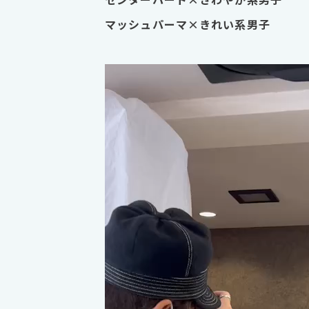
マッシュパーマ×きれい系男子
動
画
プ
レ
ー
ヤ
ー