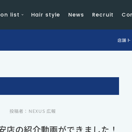
on list
Hair style
News
Recruit
Co
店舗ト
4
投稿者：NEXUS 広報
安店の紹介動画ができました！