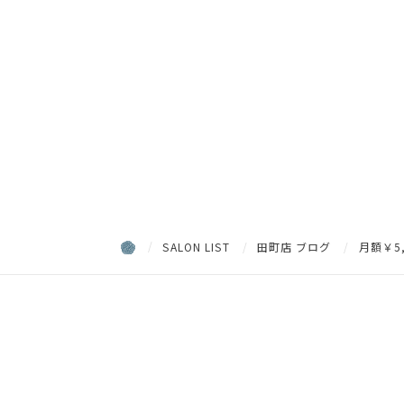
SALON LIST
田町店 ブログ
月額￥5