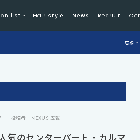
on list
Hair style
News
Recruit
Co
店舗ト
7
投稿者：NEXUS 広報
人気のセンターパート・カルマ