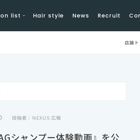
on list
Hair style
News
Recruit
Co
店舗ト
g
0
投稿者：NEXUS 広報
AGシャンプー体験動画』を公