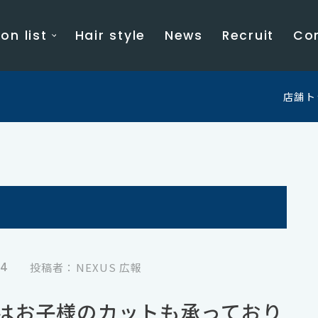
on list
Hair style
News
Recruit
Co
店舗ト
24
投稿者：NEXUS 広報
ERではお子様のカットも承っており