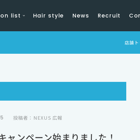
on list
Hair style
News
Recruit
Co
店舗ト
05
投稿者：NEXUS 広報
キャンペーン始まりました！