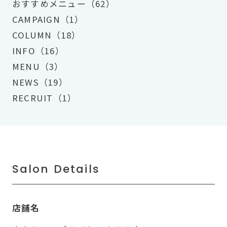
おすすめメニュー（62）
CAMPAIGN（1）
COLUMN（18）
INFO（16）
MENU（3）
NEWS（19）
RECRUIT（1）
Salon Details
店舗名