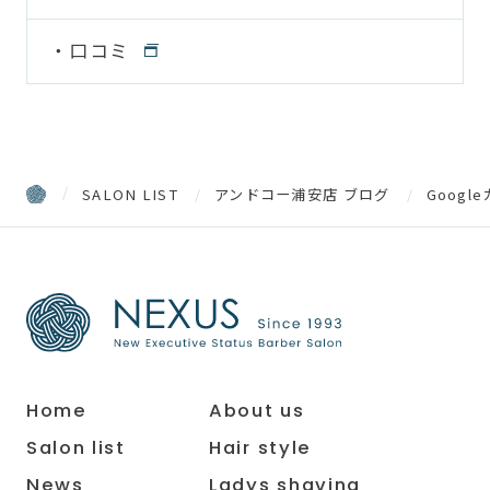
口コミ
SALON LIST
アンドコー浦安店 ブログ
Goog
Home
About us
Salon list
Hair style
News
Ladys shaving