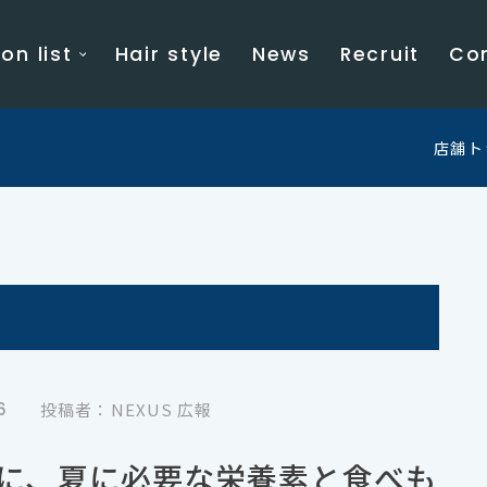
on list
Hair style
News
Recruit
Co
店舗ト
6
投稿者：NEXUS 広報
に、夏に必要な栄養素と食べも