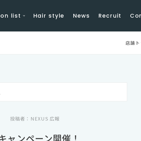
on list
Hair style
News
Recruit
Co
店舗ト
g
5
投稿者：NEXUS 広報
キャンペーン開催！