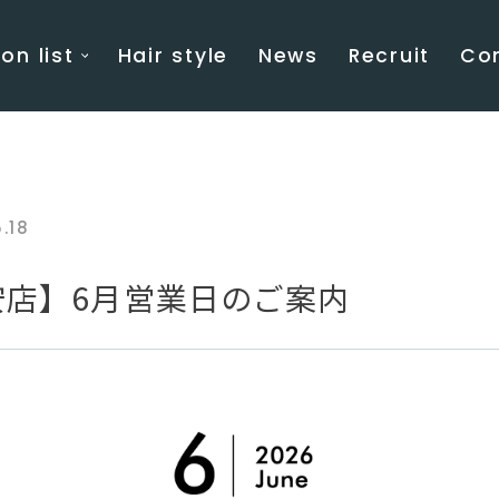
on list
Hair style
News
Recruit
Co
.18
安店】6月営業日のご案内