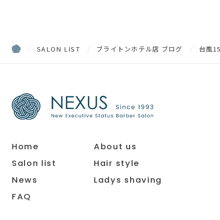
SALON LIST
ブライトンホテル店 ブログ
台風1
Home
About us
Salon list
Hair style
News
Ladys shaving
FAQ