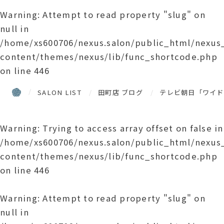
Warning
: Attempt to read property "slug" on
null in
/home/xs600706/nexus.salon/public_html/nexu
content/themes/nexus/lib/func_shortcode.php
on line
446
SALON LIST
田町店 ブログ
テレビ朝日「ワイド
Warning
: Trying to access array offset on false in
/home/xs600706/nexus.salon/public_html/nexu
content/themes/nexus/lib/func_shortcode.php
on line
446
Warning
: Attempt to read property "slug" on
null in