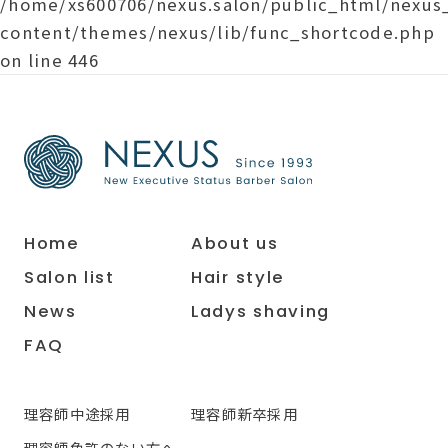
/home/xs600706/nexus.salon/public_html/nexu
content/themes/nexus/lib/func_shortcode.php
on line
446
Home
About us
Salon list
Hair style
News
Ladys shaving
FAQ
理容師中途採用
理容師新卒採用
理容師免許のない方へ