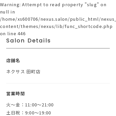
Warning
: Attempt to read property "slug" on
null in
/home/xs600706/nexus.salon/public_html/nexu
content/themes/nexus/lib/func_shortcode.php
on line
446
Salon Details
店舗名
ネクサス 田町店
営業時間
火〜金：11:00～21:00
土日祝：9:00～19:00