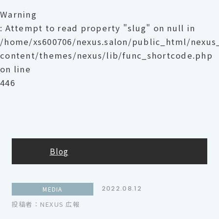
Warning
: Attempt to read property "slug" on null in
/home/xs600706/nexus.salon/public_html/nexu
content/themes/nexus/lib/func_shortcode.php
on line
446
Blog
2022.08.12
MEDIA
投稿者：NEXUS 広報