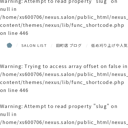
Warning
: Attempt to read property "slug" on
null in
/home/xs600706/nexus.salon/public_html/nexu
content/themes/nexus/lib/func_shortcode.php
on line
446
SALON LIST
田町店 ブログ
低め刈り上げや人気
Warning
: Trying to access array offset on false in
/home/xs600706/nexus.salon/public_html/nexu
content/themes/nexus/lib/func_shortcode.php
on line
446
Warning
: Attempt to read property "slug" on
null in
/home/xs600706/nexus.salon/public_html/nexu