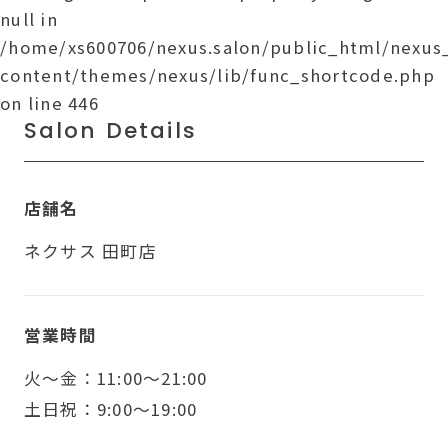
null in
/home/xs600706/nexus.salon/public_html/nexu
content/themes/nexus/lib/func_shortcode.php
on line
446
Salon Details
店舗名
ネクサス 田町店
営業時間
火〜金：11:00～21:00
土日祝：9:00～19:00