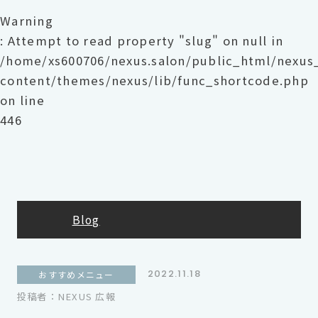
Warning
: Attempt to read property "slug" on null in
/home/xs600706/nexus.salon/public_html/nexu
content/themes/nexus/lib/func_shortcode.php
on line
446
Blog
2022.11.18
おすすめメニュー
投稿者：NEXUS 広報