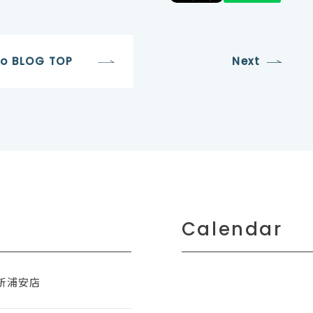
to BLOG TOP
Next
Calendar
新浦安店