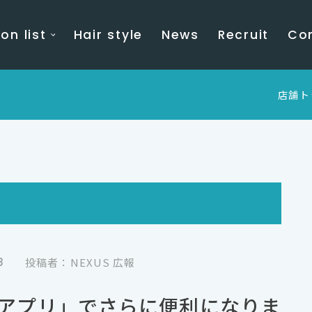
on list
Hair style
News
Recruit
Co
店舗ト
8
投稿者：NEXUS 広報
アプリ」でさらに便利になりま