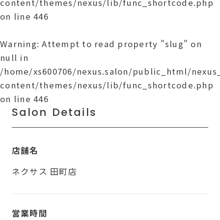
content/themes/nexus/lib/func_shortcode.php
on line
446
Warning
: Attempt to read property "slug" on
null in
/home/xs600706/nexus.salon/public_html/nexu
content/themes/nexus/lib/func_shortcode.php
on line
446
Salon Details
店舗名
ネクサス 田町店
営業時間