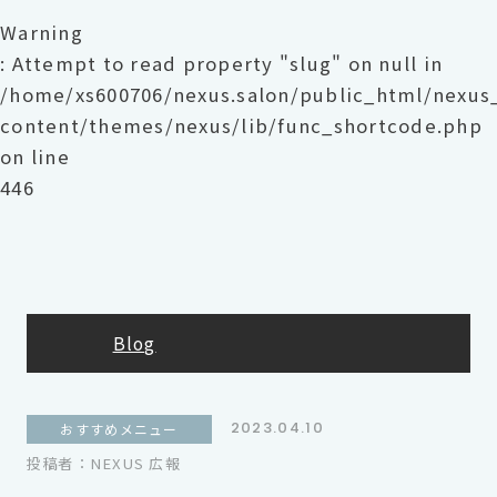
Warning
: Attempt to read property "slug" on null in
/home/xs600706/nexus.salon/public_html/nexu
content/themes/nexus/lib/func_shortcode.php
on line
446
Blog
2023.04.10
おすすめメニュー
投稿者：NEXUS 広報