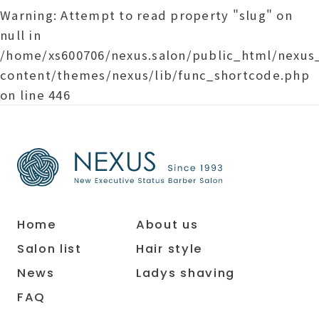
Warning
: Attempt to read property "slug" on
null in
/home/xs600706/nexus.salon/public_html/nexu
content/themes/nexus/lib/func_shortcode.php
on line
446
Home
About us
Salon list
Hair style
News
Ladys shaving
FAQ