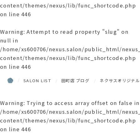
content/themes/nexus/lib/func_shortcode.php
on line
446
Warning
: Attempt to read property "slug" on
null in
/home/xs600706/nexus.salon/public_html/nexu
content/themes/nexus/lib/func_shortcode.php
on line
446
SALON LIST
田町店 ブログ
ネクサスオリジナル
Warning
: Trying to access array offset on false in
/home/xs600706/nexus.salon/public_html/nexu
content/themes/nexus/lib/func_shortcode.php
on line
446