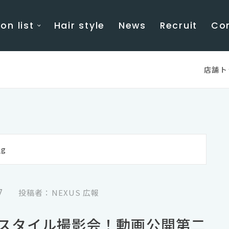
on list
Hair style
News
Recruit
Co
店舗ト
g
7
投稿者：NEXUS 広報
スタイル撮影会！動画公開第二