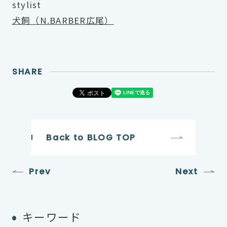
stylist
犬飼（N.BARBER広尾）
SHARE
Back to BLOG TOP
Prev
Next
キーワード