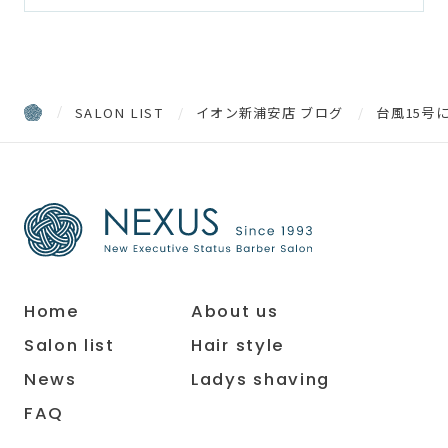
SALON LIST
イオン新浦安店 ブログ
台風15号
Home
About us
Salon list
Hair style
News
Ladys shaving
FAQ