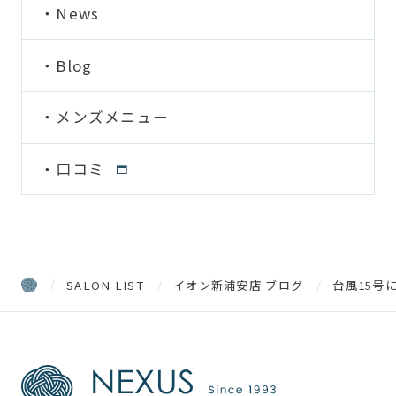
News
Blog
メンズメニュー
口コミ
SALON LIST
イオン新浦安店 ブログ
台風15号