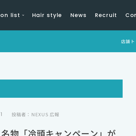
on list
Hair style
News
Recruit
Co
店舗ト
1
投稿者：NEXUS 広報
サス名物「冷頭キャンペーン」が