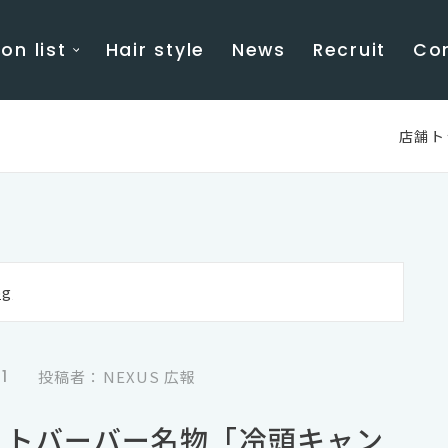
on list
Hair style
News
Recruit
Co
店舗ト
g
1
投稿者：NEXUS 広報
ドットバーバー名物「冷頭キャン