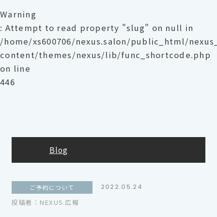
Warning
: Attempt to read property "slug" on null in
/home/xs600706/nexus.salon/public_html/nexu
content/themes/nexus/lib/func_shortcode.php
on line
446
Blog
2022.05.24
ご予約について
投稿者：NEXUS 広報