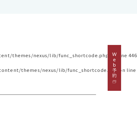
tent/themes/nexus/lib/func_shortcode.php
on line
446
content/themes/nexus/lib/func_shortcode.php
on line