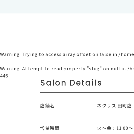
Warning
: Trying to access array offset on false in
/home
Warning
: Attempt to read property "slug" on null in
/h
446
Salon Details
店舗名
ネクサス 田町店
営業時間
火〜金：11:00～2