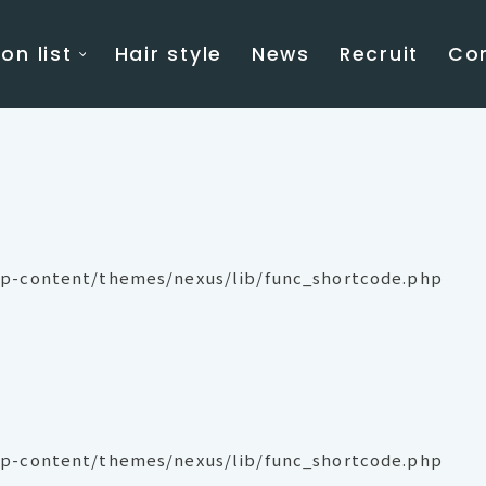
on list
Hair style
News
Recruit
Co
p-content/themes/nexus/lib/func_shortcode.php
p-content/themes/nexus/lib/func_shortcode.php