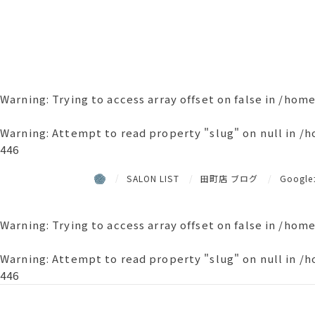
Warning
: Trying to access array offset on false in
/home
Warning
: Attempt to read property "slug" on null in
/h
446
SALON LIST
田町店 ブログ
Goog
Warning
: Trying to access array offset on false in
/home
Warning
: Attempt to read property "slug" on null in
/h
446